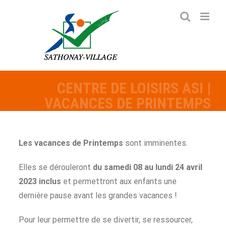
Passer
au
contenu
CENTRE DE LOISIRS ASI |
VACANCES DE PRINTEMPS
Les vacances de Printemps
sont imminentes.
Elles se dérouleront
du samedi 08 au lundi 24 avril
2023 inclus
et permettront aux enfants une
dernière pause avant les grandes vacances !
Pour leur permettre de se divertir, se ressourcer,