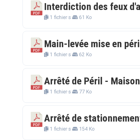
Interdiction des feux d
1 fichier·s
61 Ko
Main-levée mise en péril
1 fichier·s
62 Ko
Arrêté de Péril - Maiso
1 fichier·s
77 Ko
Arrêté de stationneme
1 fichier·s
154 Ko