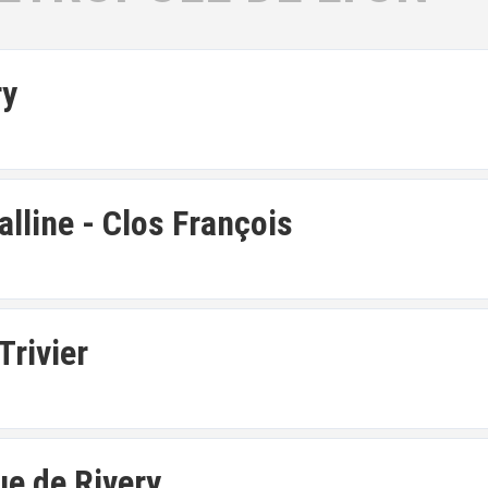
ry
alline - Clos François
Trivier
ue de Rivery