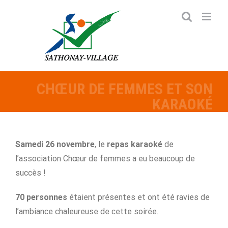
Passer
au
contenu
CHŒUR DE FEMMES ET SON
KARAOKÉ
Samedi 26 novembre
, le
repas karaoké
de
l’association Chœur de femmes a eu beaucoup de
succès !
70 personnes
étaient présentes et ont été ravies de
l’ambiance chaleureuse de cette soirée.