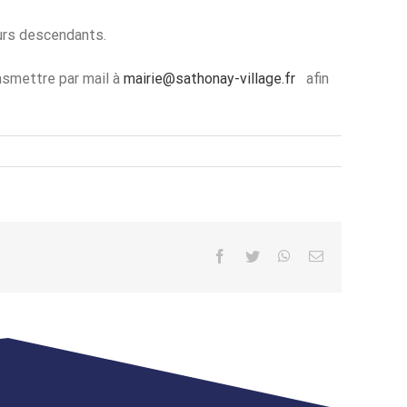
eurs descendants.
nsmettre par mail à
mairie@sathonay-village.fr
afin
Facebook
Twitter
WhatsApp
Email