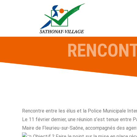
Passer
au
contenu
RENCONTR
Rencontre entre les élus et la Police Municipale In
Le 11 février dernier, une réunion s’est tenue entre 
Maire de Fleurieu-sur-Saône, accompagnés des agents
Objectif ? Faire le point sur la mise en place 