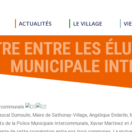
ACTUALITÉS
LE VILLAGE
VI
E ENTRE LES ÉLU
MUNICIPALE IN
tercommunale
Pascal Dumoulin, Maire de Sathonay-Village, Angélique Enderlin, 
 de la Police Municipale Intercommunale, Xavier Martinez et A
récente de cette coopération entre nos trois communes. La mutua