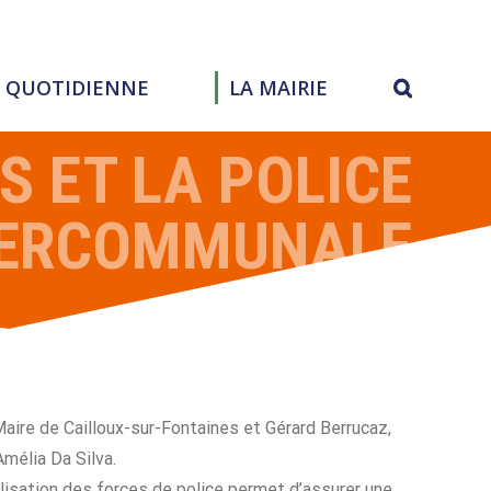
E QUOTIDIENNE
LA MAIRIE
S ET LA POLICE
TERCOMMUNALE
Maire de Cailloux-sur-Fontaines et Gérard Berrucaz,
mélia Da Silva.
lisation des forces de police permet d’assurer une