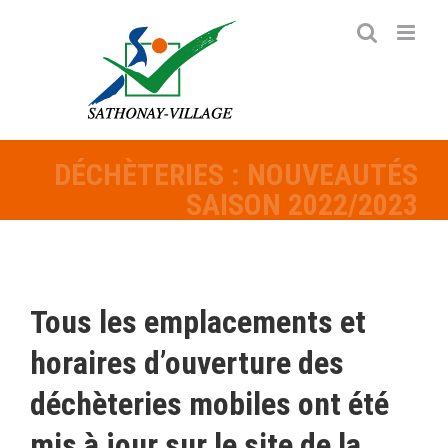
Passer
au
contenu
DÉCHÈTERIES : NOUVEAUTÉS
SAISON 2022/2023
Tous les emplacements et
horaires d’ouverture des
déchèteries mobiles ont été
mis à jour sur le site de la