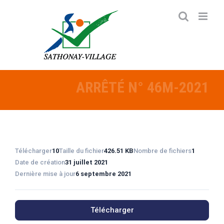
Passer
au
contenu
ARRÊTÉ N° 46M-2021
Télécharger
10
Taille du fichier
426.51 KB
Nombre de fichiers
1
Date de création
31 juillet 2021
Dernière mise à jour
6 septembre 2021
Télécharger