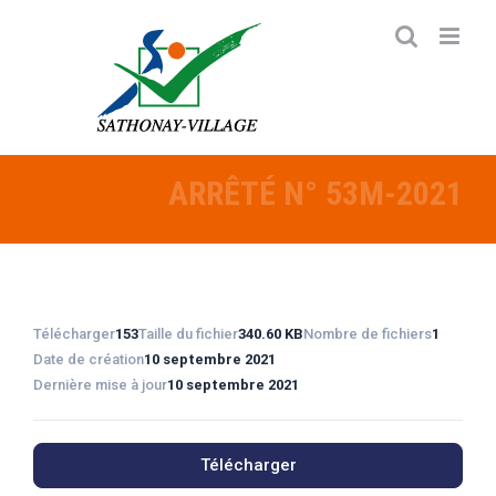
Passer
au
contenu
ARRÊTÉ N° 53M-2021
Télécharger
153
Taille du fichier
340.60 KB
Nombre de fichiers
1
Date de création
10 septembre 2021
Dernière mise à jour
10 septembre 2021
Télécharger