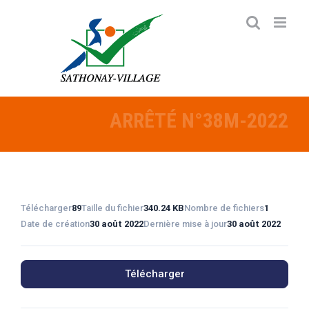
Passer
au
contenu
ARRÊTÉ N°38M-2022
Télécharger
89
Taille du fichier
340.24 KB
Nombre de fichiers
1
Date de création
30 août 2022
Dernière mise à jour
30 août 2022
Télécharger