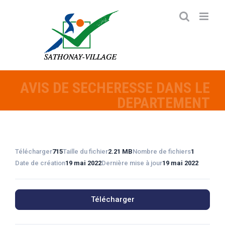
Passer
au
contenu
AVIS DE SECHERESSE DANS LE
DEPARTEMENT
Télécharger
715
Taille du fichier
2.21 MB
Nombre de fichiers
1
Date de création
19 mai 2022
Dernière mise à jour
19 mai 2022
Télécharger