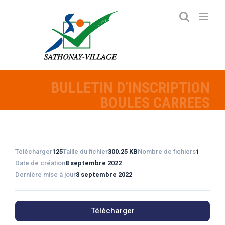
Passer
au
contenu
BULLETIN D’INSCRIPTION
BOULES CARREES
Télécharger
125
Taille du fichier
300.25 KB
Nombre de fichiers
1
Date de création
8 septembre 2022
Dernière mise à jour
8 septembre 2022
Télécharger