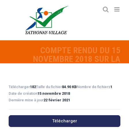
Passer
au
contenu
COMPTE RENDU DU 15
NOVEMBRE 2018 SUR LA
BIODIVERSITÉ
Télécharger
182
Taille du fichier
84.90 KB
Nombre de fichiers
1
Date de création
15 novembre 2018
Dernière mise à jour
22 février 2021
Télécharger