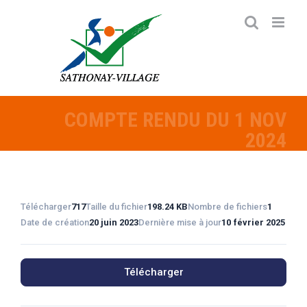
Passer
au
contenu
COMPTE RENDU DU 1 NOV
2024
Télécharger
717
Taille du fichier
198.24 KB
Nombre de fichiers
1
Date de création
20 juin 2023
Dernière mise à jour
10 février 2025
Télécharger