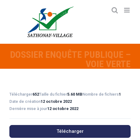
Passer
au
contenu
DOSSIER ENQUÊTE PUBLIQUE –
VOIE VERTE
Télécharger
652
Taille du fichier
5.60 MB
Nombre de fichiers
1
Date de création
12 octobre 2022
Dernière mise à jour
12 octobre 2022
Télécharger