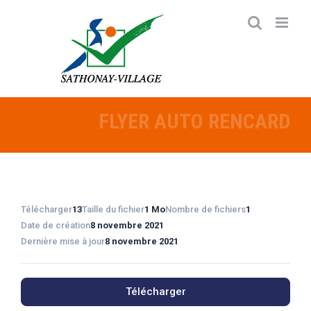
Passer
au
contenu
FLYER AUTO RENCARD
Télécharger
13
Taille du fichier
1 Mo
Nombre de fichiers
1
Date de création
8 novembre 2021
Dernière mise à jour
8 novembre 2021
Télécharger