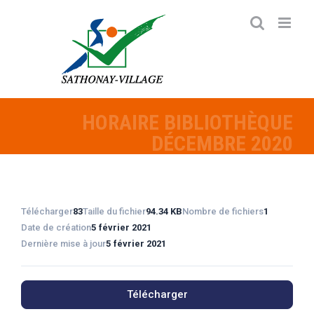
Passer
au
contenu
HORAIRE BIBLIOTHÈQUE
DÉCEMBRE 2020
Télécharger
83
Taille du fichier
94.34 KB
Nombre de fichiers
1
Date de création
5 février 2021
Dernière mise à jour
5 février 2021
Télécharger