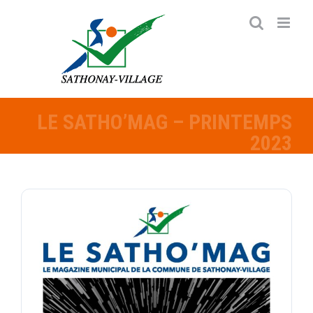
Passer
au
contenu
LE SATHO’MAG – PRINTEMPS
2023