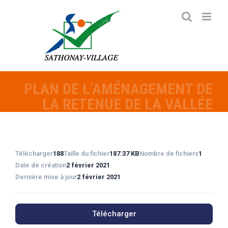
Passer
au
contenu
PLAN DE L’AMÉNAGEMENT DE
LA RETENUE DE LA VALLÉE
Télécharger
188
Taille du fichier
187.37 KB
Nombre de fichiers
1
Date de création
2 février 2021
Dernière mise à jour
2 février 2021
Télécharger