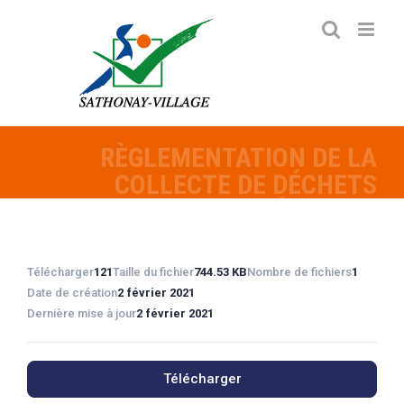
Passer
au
contenu
RÈGLEMENTATION DE LA
COLLECTE DE DÉCHETS
MÉNAGERS
Télécharger
121
Taille du fichier
744.53 KB
Nombre de fichiers
1
Date de création
2 février 2021
Dernière mise à jour
2 février 2021
Télécharger