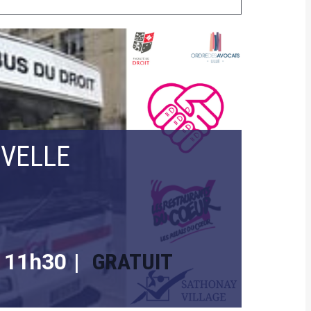
UVELLE
-
11h30
|
GRATUIT