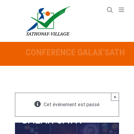
Passer
au
contenu
CONFERENCE GALAX’SATH
×
CONFERENCE
Cet évènement est passé
GALAX’SATH