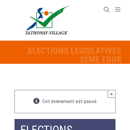
Passer
au
contenu
ELECTIONS LEGISLATIVES
2ÈME TOUR
×
Cet évènement est passé