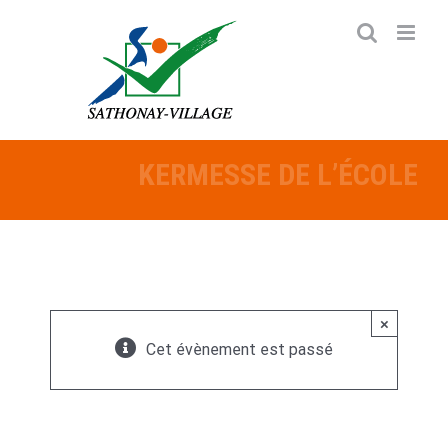
Passer
au
contenu
KERMESSE DE L’ÉCOLE
×
Cet évènement est passé