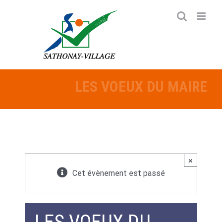
Passer
au
contenu
LES VOEUX DU MAIRE
×
Cet évènement est passé