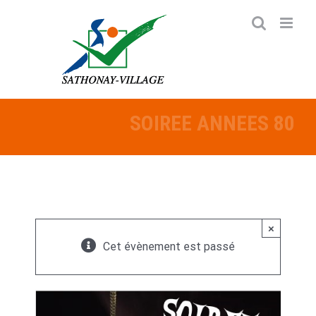
Passer
au
contenu
SOIREE ANNEES 80
×
Cet évènement est passé