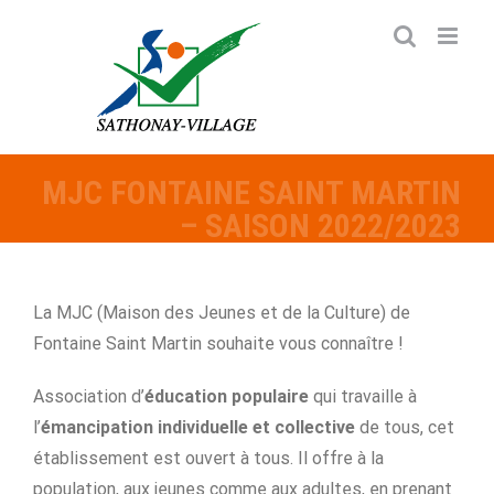
Passer
au
contenu
MJC FONTAINE SAINT MARTIN
– SAISON 2022/2023
La MJC (Maison des Jeunes et de la Culture) de
Fontaine Saint Martin souhaite vous connaître !
Association d’
éducation populaire
qui travaille à
l’
émancipation individuelle et collective
de tous, cet
établissement est ouvert à tous. Il offre à la
population, aux jeunes comme aux adultes, en prenant