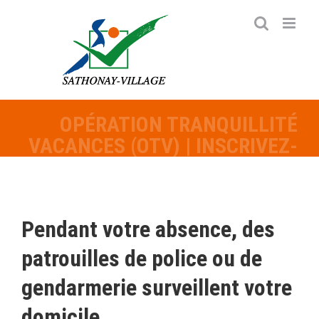
Passer
au
contenu
OPÉRATION TRANQUILLITÉ
VACANCES (OTV) | INSCRIVEZ-
VOUS
Pendant votre absence, des
patrouilles de police ou de
gendarmerie surveillent votre
domicile.