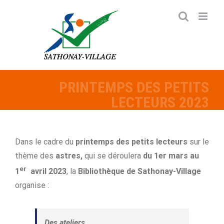
Passer
au
contenu
PRINTEMPS DES PETITS
LECTEURS 2023
Dans le cadre du
printemps des petits lecteurs
sur le
thème des
astres,
qui se déroulera
du 1er mars au
er
1
avril 2023
, la
Bibliothèque de Sathonay-Village
organise :
Des ateliers,