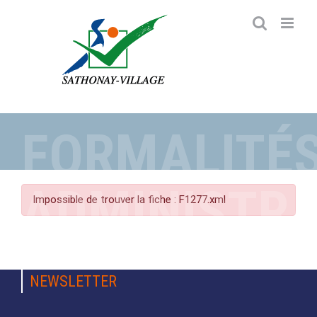
Passer
au
contenu
FORMALITÉ
ADMINISTRA
Impossible de trouver la fiche : F1277.xml
NEWSLETTER