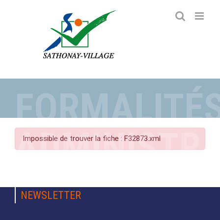
Passer
au
contenu
FORMALITÉ
ADMINISTRA
Impossible de trouver la fiche : F32873.xml
NEWSLETTER