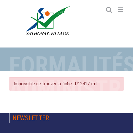
Passer
au
contenu
FORMALITÉ
ADMINISTRA
Impossible de trouver la fiche : R12417.xml
NEWSLETTER