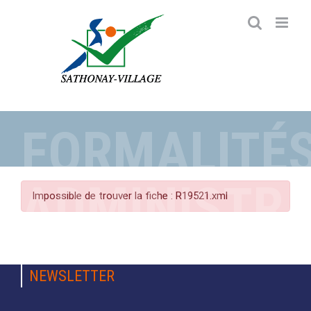
Passer
au
contenu
FORMALITÉ
ADMINISTRA
Impossible de trouver la fiche : R19521.xml
NEWSLETTER