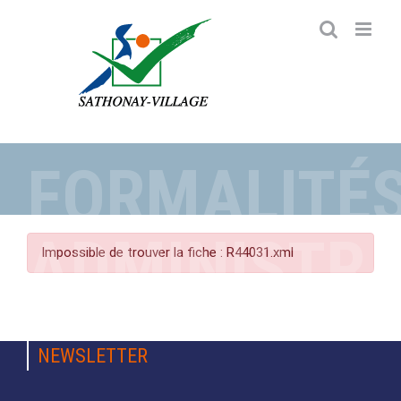
Passer
au
contenu
FORMALITÉ
ADMINISTRA
Impossible de trouver la fiche : R44031.xml
NEWSLETTER