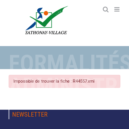
Passer
au
contenu
FORMALITÉ
ADMINISTRA
Impossible de trouver la fiche : R44557.xml
NEWSLETTER