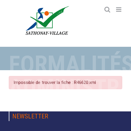
Passer
au
contenu
FORMALITÉ
ADMINISTRA
Impossible de trouver la fiche : R46620.xml
NEWSLETTER