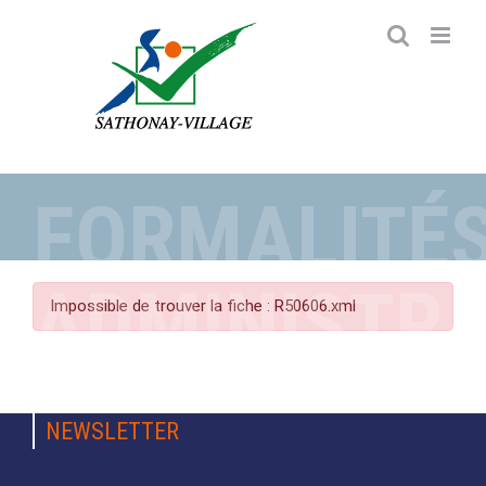
Passer
au
contenu
FORMALITÉ
ADMINISTRA
Impossible de trouver la fiche : R50606.xml
NEWSLETTER