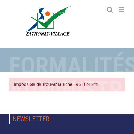
Passer
au
contenu
FORMALITÉ
ADMINISTRA
Impossible de trouver la fiche : R51124.xml
NEWSLETTER