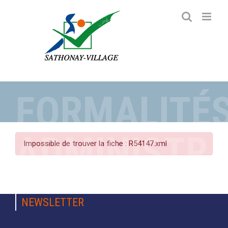
Passer
au
contenu
FORMALITÉ
ADMINISTRA
Impossible de trouver la fiche : R54147.xml
NEWSLETTER