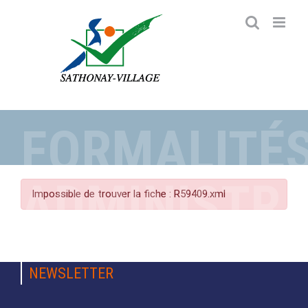
Passer
au
contenu
FORMALITÉ
ADMINISTRA
Impossible de trouver la fiche : R59409.xml
NEWSLETTER