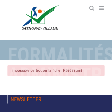
Passer
au
contenu
FORMALITÉ
ADMINISTRA
Impossible de trouver la fiche : R59698.xml
NEWSLETTER