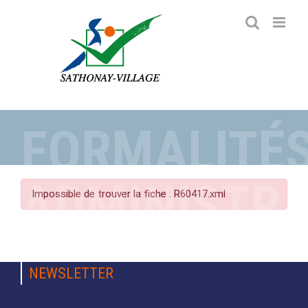
Passer
au
contenu
FORMALITÉ
ADMINISTRA
Impossible de trouver la fiche : R60417.xml
NEWSLETTER