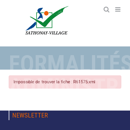
Passer
au
contenu
FORMALITÉ
ADMINISTRA
Impossible de trouver la fiche : R61575.xml
NEWSLETTER