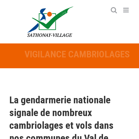
Passer
au
contenu
VIGILANCE CAMBRIOLAGES
La gendarmerie nationale
signale de nombreux
cambriolages et vols dans
nos communes du Val de