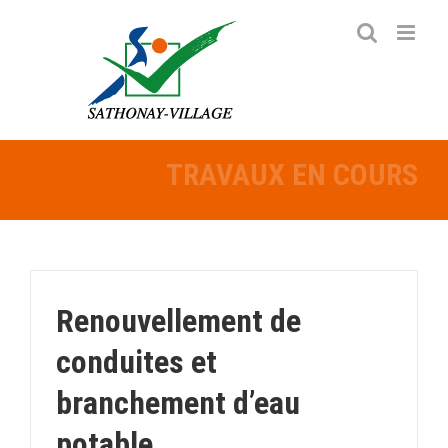
Passer
au
contenu
TRAVAUX EN COURS
Renouvellement de
conduites et
branchement d’eau
potable