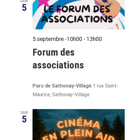
Évènem
SAM
5
date.
5 septembre -10h00
-
13h00
Forum des
associations
Parc de Sathonay-Village
1 rue Saint-
Maurice, Sathonay-Village
SAM
5