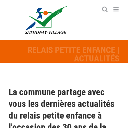
Passer
au
contenu
RELAIS PETITE ENFANCE |
ACTUALITÉS
La commune partage avec
vous les dernières actualités
du relais petite enfance à
l’occasion des 30 ans de la