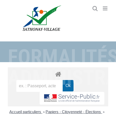
Passer
au
contenu
FORMALITÉ
ADMINISTRA
Accueil particuliers
Papiers - Citoyenneté - Élections
>
>