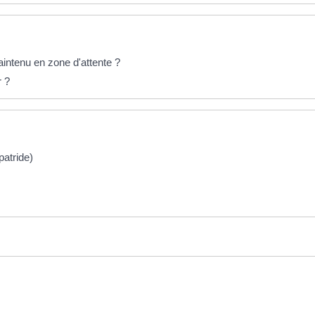
intenu en zone d'attente ?
r ?
patride)