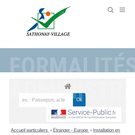
Passer
au
contenu
FORMALITÉ
ADMINISTRA
Accueil particuliers
Étranger - Europe
Installation en
>
>