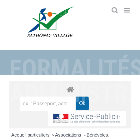
Passer
au
contenu
FORMALITÉ
ADMINISTRA
Accueil particuliers
Associations
Bénévoles,
>
>